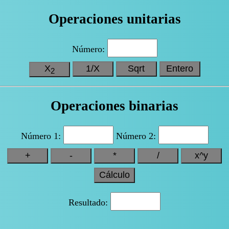
Operaciones unitarias
Número:
X
1/X
Sqrt
Entero
2
Operaciones binarias
Número 1:
Número 2:
+
-
*
/
x^y
Cálculo
Resultado: